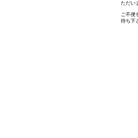
ただい
ご不便
待ち下